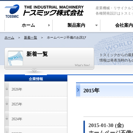
産業機械・リサイクル
各種開発設計はトスミ
ホーム
製品案内
会社案内
ホーム
＞
新着一覧
＞ ホームページ不備のお詫び
新着一覧
トスミックからの最
情報は発表当時のも
What’s New!
企業情報
2026年
2015年
2025年
2024年
2015-01-30 (金)
ホームページ不備