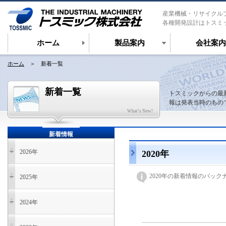
産業機械・リサイクル
各種開発設計はトスミ
ホーム
製品案内
会社案内
ホーム
＞ 新着一覧
新着一覧
トスミックからの最
報は発表当時のもの
What’s New!
新着情報
2026年
2020年
2020年の新着情報のバッ
2025年
2024年