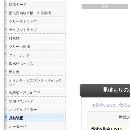
防球ガード
備考
消火用補給水槽・膨張水槽
グリーストラップ
ガソリントラップ
排水桝
クリーン側溝
グレーチング
散水栓ボックス
流し台
オイルサービスタンク・オイルタ
ンク
見積もりの
各種架台及び加工品
水切りコンベアー
お見積りをしたい型式
ハンドルリフター
型式
反転装置
オーダー品
型式を指定しない