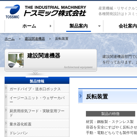
産業機械・リサイクル
各種開発設計はトスミ
ホーム
製品案内
会社案内
ホーム
＞
建設関連機器
＞ 反転装置
建設関連機器
建設関連機器部門で
を行っております。
Architectural equipment
製品情報
ガードパイプ・送水口ボックス
反転装置
イージーユニット・ウェザーカバ
ー
厨房用排気フード・実験室用フー
製品の特徴
ド
材質：鋼板製・ステンレス製
量水器化粧蓋
容器を安全にすばやく反転さ
手動・電動どちらでも製作可
ドレンパン