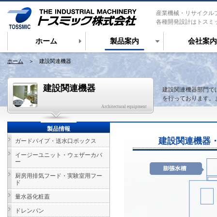
産業機械・リサイクル
各種開発設計はトスミ
ホーム
製品案内
会社案内
ホーム
＞ 建設関連機器
建設関連機器
建設関連機器部門で
を行っております。
Architectural equipment
製品情報
建設関連機器
ガードパイプ・送水口ボックス
イージーユニット・ウェザーカバ
ー
厨房用排気フード・実験室用フー
ド
量水器化粧蓋
ドレンパン