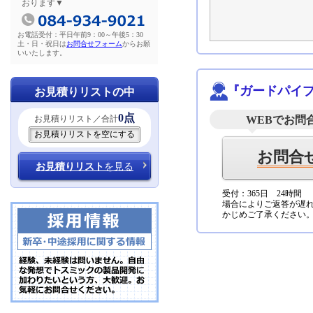
おります▼
お電話受付：平日午前9：00～午後5：30
土・日・祝日は
お問合せフォーム
からお願
いいたします。
『ガードパイ
お見積りリストの中
0点
お見積りリスト／合計
WEBでお問
お問合
お見積りリスト
を見る
受付：365日 24時間
場合によりご返答が遅
かじめご了承ください