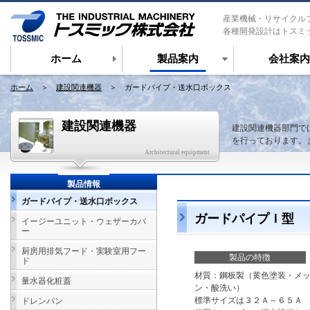
産業機械・リサイクル
各種開発設計はトスミ
ホーム
製品案内
会社案内
ホーム
＞
建設関連機器
＞ ガードパイプ・送水口ボックス
建設関連機器
建設関連機器部門で
を行っております。
Architectural equipment
製品情報
ガードパイプ・送水口ボックス
ガードパイプＩ型
イージーユニット・ウェザーカバ
ー
厨房用排気フード・実験室用フー
製品の特徴
ド
材質：鋼板製（黄色塗装・メ
量水器化粧蓋
ン・酸洗い）
標準サイズは３２Ａ～６５Ａ
ドレンパン