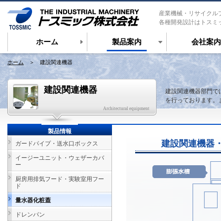
産業機械・リサイクル
各種開発設計はトスミ
ホーム
製品案内
会社案内
ホーム
＞ 建設関連機器
建設関連機器
建設関連機器部門で
を行っております。
Architectural equipment
製品情報
建設関連機器
ガードパイプ・送水口ボックス
イージーユニット・ウェザーカバ
ー
厨房用排気フード・実験室用フー
ド
量水器化粧蓋
ドレンパン