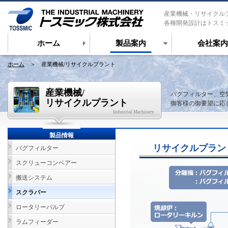
産業機械・リサイクル
各種開発設計はトスミ
ホーム
製品案内
会社案内
ホーム
＞ 産業機械/リサイクルプラント
産業機械/
バグフィルター、空
リサイクルプラント
御客様の御要望に応
Industrial Machinery
製品情報
リサイクルプラン
バグフィルター
スクリューコンベアー
搬送システム
スクラバー
ロータリーバルブ
ラムフィーダー