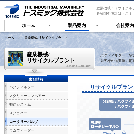
産業機械・リサイクル
各種開発設計はトスミ
ホーム
製品案内
会社案内
ホーム
＞ 産業機械/リサイクルプラント
産業機械/
バグフィルター、空
リサイクルプラント
御客様の御要望に応
Industrial Machinery
製品情報
リサイクルプラン
バグフィルター
スクリューコンベアー
搬送システム
スクラバー
ロータリーバルブ
ラムフィーダー