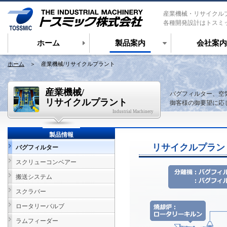
産業機械・リサイクル
各種開発設計はトスミ
ホーム
製品案内
会社案内
ホーム
＞ 産業機械/リサイクルプラント
産業機械/
バグフィルター、空
リサイクルプラント
御客様の御要望に応
Industrial Machinery
製品情報
リサイクルプラン
バグフィルター
スクリューコンベアー
搬送システム
スクラバー
ロータリーバルブ
ラムフィーダー