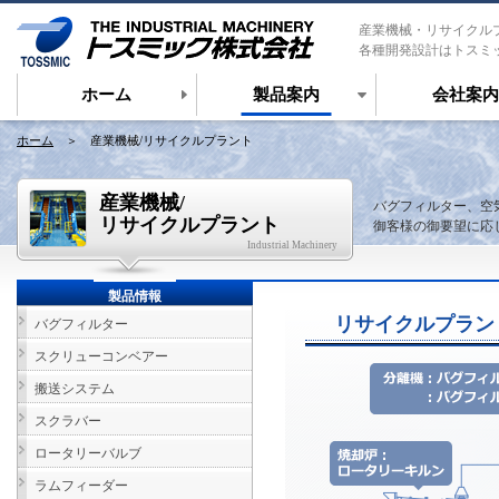
産業機械・リサイクル
各種開発設計はトスミ
ホーム
製品案内
会社案内
ホーム
＞ 産業機械/リサイクルプラント
産業機械/
バグフィルター、空
リサイクルプラント
御客様の御要望に応
Industrial Machinery
製品情報
リサイクルプラン
バグフィルター
スクリューコンベアー
搬送システム
スクラバー
ロータリーバルブ
ラムフィーダー